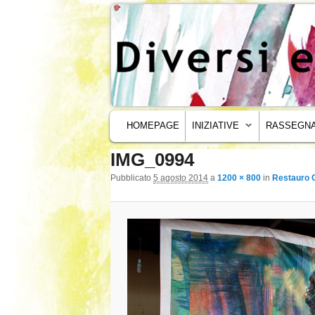
MENU PRINCIPALE
VAI AL CONTENUTO PRINCIPALE
VAI AL CONTENUTO SECONDARIO
HOMEPAGE
INIZIATIVE
RASSEGNA
IMG_0994
Navigazione immagini
Pubblicato
5 agosto 2014
a
1200 × 800
in
Restauro C