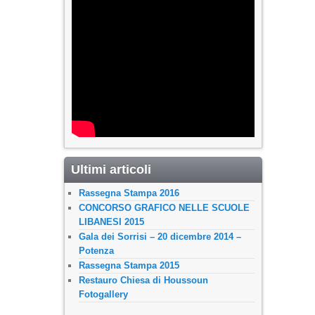
Ultimi articoli
Rassegna Stampa 2016
CONCORSO GRAFICO NELLE SCUOLE
LIBANESI 2015
Gala dei Sorrisi – 20 dicembre 2014 –
Potenza
Rassegna Stampa 2015
Restauro Chiesa di Houssoun
Fotogallery