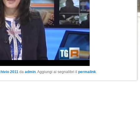
hivio 2011
da
admin
. Aggiungi ai segnalibri il
permalink
.