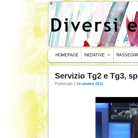
MENU PRINCIPALE
VAI AL CONTENUTO PRINCIPALE
VAI AL CONTENUTO SECONDARIO
HOMEPAGE
INIZIATIVE
RASSEGNA
Servizio Tg2 e Tg3, s
Navigazione articoli
Pubblicato il
14 ottobre 2011