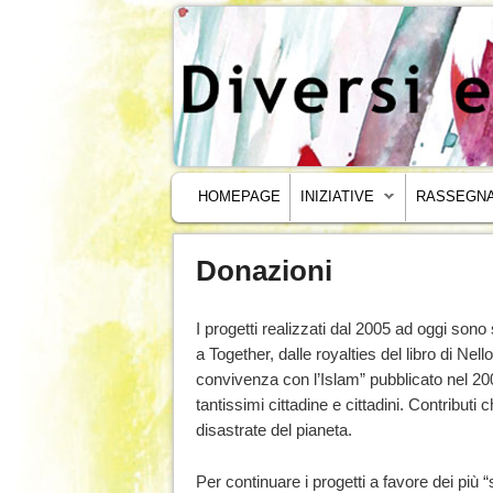
MENU PRINCIPALE
VAI AL CONTENUTO PRINCIPALE
VAI AL CONTENUTO SECONDARIO
HOMEPAGE
INIZIATIVE
RASSEGNA
Donazioni
I progetti realizzati dal 2005 ad oggi sono 
a Together, dalle royalties del libro di Nel
convivenza con l’Islam” pubblicato nel 20
tantissimi cittadine e cittadini. Contributi
disastrate del pianeta.
Per continuare i progetti a favore dei più 