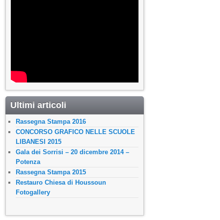
Ultimi articoli
Rassegna Stampa 2016
CONCORSO GRAFICO NELLE SCUOLE
LIBANESI 2015
Gala dei Sorrisi – 20 dicembre 2014 –
Potenza
Rassegna Stampa 2015
Restauro Chiesa di Houssoun
Fotogallery